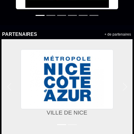
PARTENAIRES
+ de partenaires
Précedent
Suiv
VILLE DE NICE