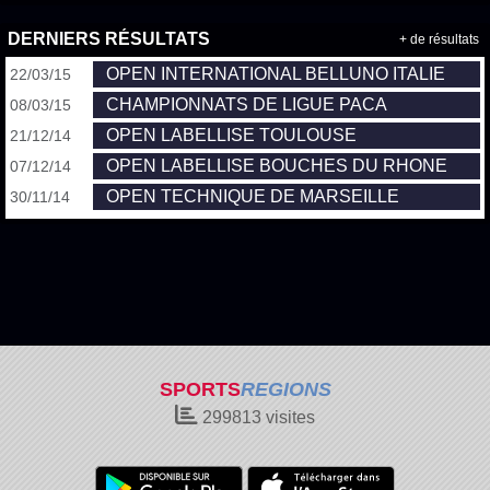
DERNIERS RÉSULTATS
+ de résultats
OPEN INTERNATIONAL BELLUNO ITALIE
22/03/15
CHAMPIONNATS DE LIGUE PACA
08/03/15
OPEN LABELLISE TOULOUSE
21/12/14
OPEN LABELLISE BOUCHES DU RHONE
07/12/14
OPEN TECHNIQUE DE MARSEILLE
30/11/14
SPORTS
REGIONS
299813
visites