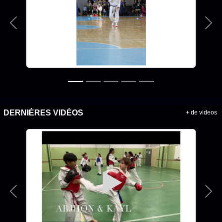
Précedent
Sui
DERNIÈRES VIDÉOS
+ de videos
Précedent
Sui