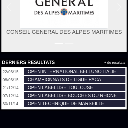
Précedent
Suiv
CONSEIL GENERAL DES ALPES MARITIMES
DERNIERS RÉSULTATS
+ de résultats
OPEN INTERNATIONAL BELLUNO ITALIE
22/03/15
CHAMPIONNATS DE LIGUE PACA
08/03/15
OPEN LABELLISE TOULOUSE
21/12/14
OPEN LABELLISE BOUCHES DU RHONE
07/12/14
OPEN TECHNIQUE DE MARSEILLE
30/11/14