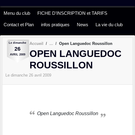
Panneau de gestion des cookies
Menu du club
FICHE D'INSCRIPTION et TARIFS
Contact et Plan
infos pratiques
News
La vie du club
Le
dimanche
Accueil
Open Languedoc Roussillon
26
OPEN LANGUEDOC
AVRIL
2009
ROUSSILLON
Le
dimanche
26
avril
2009
Open Languedoc Roussillon