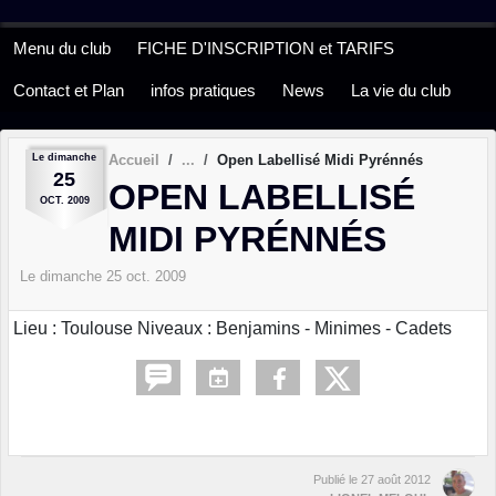
Panneau de gestion des cookies
Menu du club
FICHE D'INSCRIPTION et TARIFS
Contact et Plan
infos pratiques
News
La vie du club
Le
dimanche
Accueil
Open Labellisé Midi Pyrénnés
25
OPEN LABELLISÉ
OCT.
2009
MIDI PYRÉNNÉS
Le
dimanche
25
oct.
2009
Lieu : Toulouse Niveaux : Benjamins - Minimes - Cadets
Publié le
27 août 2012