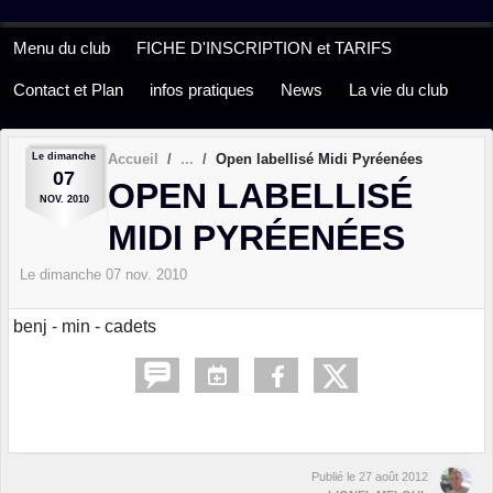
Panneau de gestion des cookies
Menu du club
FICHE D'INSCRIPTION et TARIFS
Contact et Plan
infos pratiques
News
La vie du club
Le
dimanche
Accueil
Open labellisé Midi Pyréenées
07
OPEN LABELLISÉ
NOV.
2010
MIDI PYRÉENÉES
Le
dimanche
07
nov.
2010
benj - min - cadets
Publié le
27 août 2012