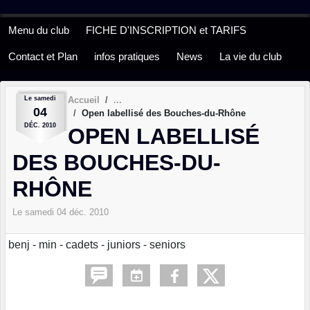
Panneau de gestion des cookies
Menu du club
FICHE D'INSCRIPTION et TARIFS
Contact et Plan
infos pratiques
News
La vie du club
Le
samedi
Accueil
04
Open labellisé des Bouches-du-Rhône
DÉC.
2010
OPEN LABELLISÉ
DES BOUCHES-DU-
RHÔNE
Le
samedi
04
déc.
2010
benj - min - cadets - juniors - seniors