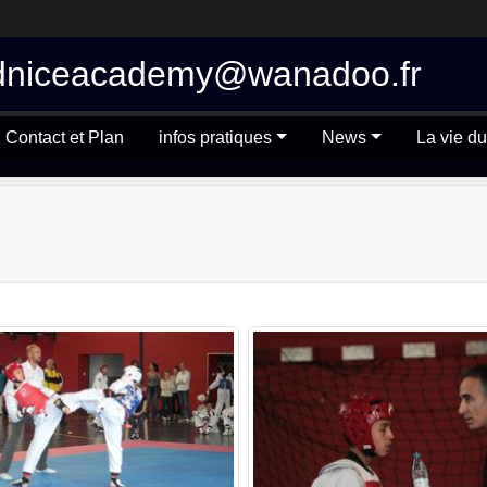
 tkdniceacademy@wanadoo.fr
Contact et Plan
infos pratiques
News
La vie du