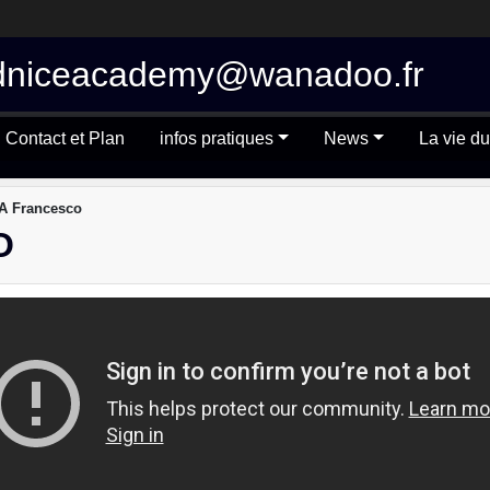
 tkdniceacademy@wanadoo.fr
Contact et Plan
infos pratiques
News
La vie du
 Francesco
O