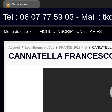
Panneau de gestion des cookies
Se connecter
Tel : 06 07 77 59 03 - Mail :
Menu du club
FICHE D'INSCRIPTION et TARIFS
Accueil
Les albums vidéos
FRANCE 2019 Ffst
CANNATELLA
CANNATELLA FRANCESC